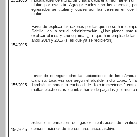
modalidades de titulación y para cada una informar el nú
153/2015
titulan por esa vía. Agregar cuáles son las carreras, p
egresados se titulan y cuáles son las carreras en que 
titulan.
Favor de explicar las razones por las que no se han comp
Saltillo
en la actual administración. ¿Hay planes para 
explicar planes y cronograma. ¿En que han empleado las u
años 2014 y 2015 (si es que ya se recibieron).
154/2015
Favor de entregar todas las ubicaciones de las cámar
Canviso, toda vez que según el alcalde Isidro López Vill
También informar la cantidad de "foto-infracciones" emit
155/2015
multas electrónicas, cuántas han sido pagadas y el monto
Solicito información de gastos realizados de viáti
concentraciones de tiro con arco anexo archivo.
156/2015