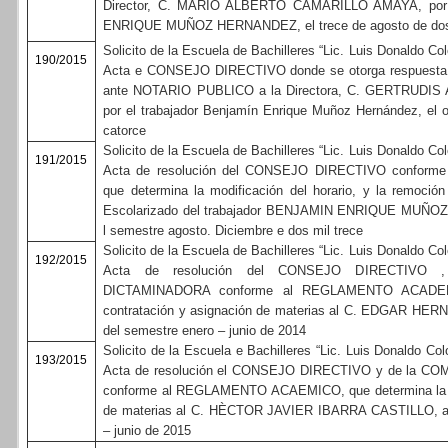
Director, C. MARIO ALBERTO CAMARILLO AMAYA, por 
ENRIQUE MUÑOZ HERNANDEZ, el trece de agosto de dos 
Solicito de la Escuela de Bachilleres “Lic. Luis Donaldo Colo
190/2015
Acta e CONSEJO DIRECTIVO donde se otorga respuesta a
ante NOTARIO PUBLICO a la Directora, C. GERTRUDIS
por el trabajador Benjamín Enrique Muñoz Hernández, el 
catorce
Solicito de la Escuela de Bachilleres “Lic. Luis Donaldo Colo
191/2015
Acta de resolución del CONSEJO DIRECTIVO conforme al
que determina la modificación del horario, y la remoció
Escolarizado del trabajador BENJAMIN ENRIQUE MUÑOZ
l semestre agosto. Diciembre e dos mil trece
Solicito de la Escuela de Bachilleres “Lic. Luis Donaldo Colo
192/2015
Acta de resolución del CONSEJO DIRECTIVO
DICTAMINADORA conforme al REGLAMENTO ACADEMI
contratación y asignación de materias al C. EDGAR HE
del semestre enero – junio de 2014
Solicito de la Escuela e Bachilleres “Lic. Luis Donaldo Colo
193/2015
Acta de resolución el CONSEJO DIRECTIVO y de la 
conforme al REGLAMENTO ACAEMICO, que determina la co
de materias al C. HÈCTOR JAVIER IBARRA CASTILLO, a p
– junio de 2015