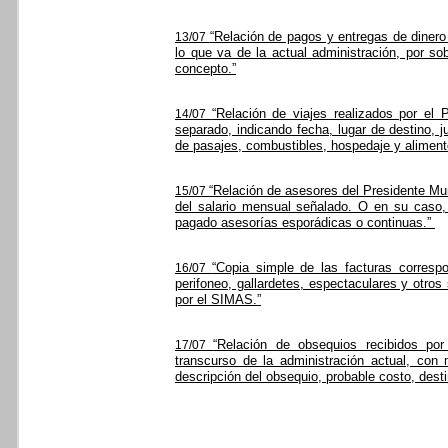
“Relación de pagos y entregas de dinero
13/07
lo que va de la actual administración, por so
concepto.”
“Relación de viajes realizados por el 
14/07
separado, indicando fecha, lugar de destino, j
de pasajes, combustibles, hospedaje y aliment
“Relación de asesores del Presidente Mun
15/07
del salario mensual señalado. O en su caso,
pagado asesorías esporádicas o continuas.”
“Copia simple de las facturas correspon
16/07
perifoneo, gallardetes, espectaculares y otros
por el SIMAS.”
“Relación de obsequios recibidos por
17/07
transcurso de la administración actual, con
descripción del obsequio, probable costo, dest