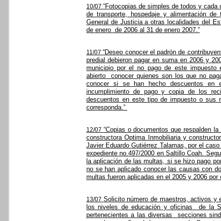
“Fotocopias de simples de todos y cada 
10/07
de transporte, hospedaje y alimentación de 
General de Justicia a otras localidades del Es
de enero
de 2006 al 31 de enero 2007.”
“Deseo conocer el padrón de contribuyent
11/07
predial debieron pagar en suma en 2006 y 20
municipio por el no pago de este impuesto
abierto
conocer quienes son los que no pag
conocer si se han hecho descuentos en e
incumplimiento de pago y copia de los recib
descuentos en este tipo de impuesto o sus 
corresponda.”
“Copias o documentos que respalden la a
12/07
constructora Optima Inmobiliaria y constructo
Javier Eduardo Gutiérrez Talamas, por el caso 
expediente no.497/2000 en Saltillo Coah. Segu
la aplicación de las multas, si se hizo pago p
no se han aplicado conocer las causas con d
multas fueron aplicadas en el 2005 y 2006 por e
Solicito número de maestros, activos y
13/07
los niveles de educación y oficinas
de la S
pertenecientes a las diversas
secciones sind