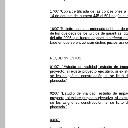
“Copia certificada de las concesiones a 
17/07
14 de octubre del número 445 al 501 según el
“Solicito una lista ordenada del total d
18/07
de los quejosos de los juicios de garantías, tit
del año 2005 que fueron dejadas sin efecto en 
fase en que se encuentran dichos juicios así 
REQUERIMIENTOS
“Estudio de vialidad, estudio de imp
01/07
proyecto, si existe proyecto ejecutivo, si exi
se les asignó su construcción, si se licitó 
planeada.”
“Estudio de vialidad, estudio de impa
02/07
proyecto, si existe proyecto ejecutivo, si exi
se les asignó su construcción, si se licitó 
planeada.”
03/07