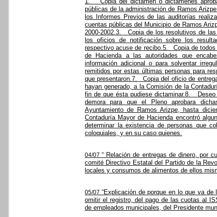
1.
Copia del dictamen o dictámenes aprob
públicas de la administración de Ramos Arizpe
los Informes Previos de las auditorías reali
cuentas públicas del Municipio de Ramos Arizpe
2000-2002.
3.
Copia de los resolutivos de las
los oficios de notificación sobre los resul
respectivo acuse de recibo.
5.
Copia de todos 
de Hacienda a las autoridades que encabeza
información adicional o para solventar irregul
remitidos por estas últimas personas para res
que presentaron.
7.
Copia del oficio de entre
hayan generado, a la Comisión de la Contadur
fin de que ésta pudiese dictaminar.
8.
Deseo 
demora para que el Pleno aprobara dichas
Ayuntamiento de Ramos Arizpe, hasta dicie
Contaduría Mayor de Hacienda encontró algun
determinar la existencia de personas que co
coloquiales, y en su caso quienes.
“ Relación de entregas de dinero, por 
04/07
comité Directivo Estatal del Partido de la Re
locales y consumos de alimentos de ellos mis
“Explicación de porque en lo que va de 
05/07
omitir el registro, del pago de las cuotas al 
de empleados municipales, del Presidente munic