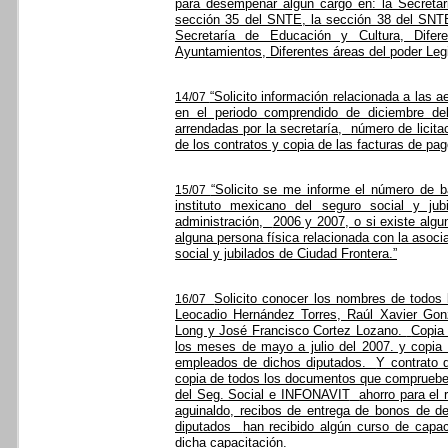
para desempeñar algún cargo en: la Secretar
sección 35 del SNTE, la sección 38 del SNT
Secretaría de Educación y Cultura, Difer
Ayuntamientos, Diferentes áreas del poder Legis
“Solicito información relacionada a las 
14/07
en el periodo comprendido de diciembre de
arrendadas por la secretaría,
número de licita
de los contratos y copia de las facturas de pa
“Solicito se me informe el número de ba
15/07
instituto mexicano del seguro social y ju
administración,
2006 y 2007, o si existe algu
alguna persona física relacionada con la asocia
social y jubilados de Ciudad Frontera.”
Solicito conocer los nombres de todos 
16/07
Leocadio Hernández Torres, Raúl Xavier Gonz
Long y José Francisco Cortez Lozano.
Copia
los meses de mayo a julio del 2007. y copia 
empleados de dichos diputados.
Y contrato 
copia de todos los documentos que comprueb
del Seg. Social e INFONAVIT
ahorro para el 
aguinaldo, recibos de entrega de bonos de d
diputados
han recibido algún curso de capac
dicha capacitación.